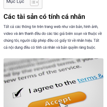
Mục Lục
Các tài sản có tính cá nhân
Tất cả các thông tin trên trang web như văn bản, hình ảnh,
video và âm thanh đều do các tác giả biên soạn và thuộc về
chúng tôi, người cấp phép đều có giấy tờ về nhãn hiệu. Tất
cả nội dung đều có tính cá nhân và bản quyền ràng buộc.