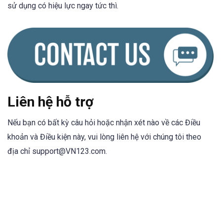
sử dụng có hiệu lực ngay tức thì.
Liên hệ hỗ trợ
Nếu bạn có bất kỳ câu hỏi hoặc nhận xét nào về các Điều
khoản và Điều kiện này, vui lòng liên hệ với chúng tôi theo
địa chỉ
support@VN123.com
.