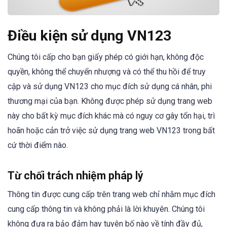
Điều kiện sử dụng VN123
Chúng tôi cấp cho bạn giấy phép có giới hạn, không độc
quyền, không thể chuyển nhượng và có thể thu hồi để truy
cập và sử dụng VN123 cho mục đích sử dụng cá nhân, phi
thương mại của bạn. Không được phép sử dụng trang web
này cho bất kỳ mục đích khác mà có nguy cơ gây tổn hại, trì
hoãn hoặc cản trở việc sử dụng trang web VN123 trong bất
cứ thời điểm nào.
Từ chối trách nhiệm pháp lý
Thông tin được cung cấp trên trang web chỉ nhằm mục đích
cung cấp thông tin và không phải là lời khuyên. Chúng tôi
không đưa ra bảo đảm hay tuyên bố nào về tính đầy đủ,