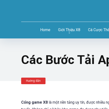
Home
Giới Thiệu X8
Cá Cược Th
Các Bước Tải 
Hướng dẫn
Cổng game X8
là một nền tảng uy tín, được nhiều n