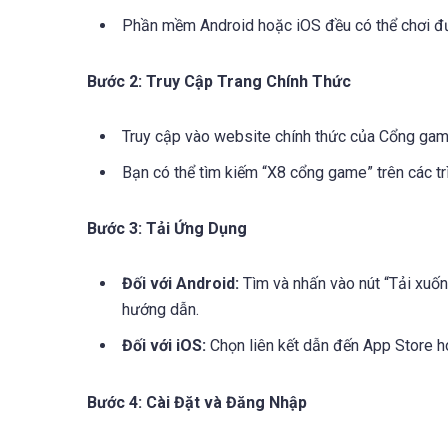
Phần mềm Android hoặc iOS đều có thể chơi đượ
Bước 2: Truy Cập Trang Chính Thức
Truy cập vào website chính thức của Cổng game
Bạn có thể tìm kiếm “X8 cổng game” trên các trì
Bước 3: Tải Ứng Dụng
Đối với Android:
Tìm và nhấn vào nút “Tải xuốn
hướng dẫn.
Đối với iOS:
Chọn liên kết dẫn đến App Store hoặ
Bước 4: Cài Đặt và Đăng Nhập