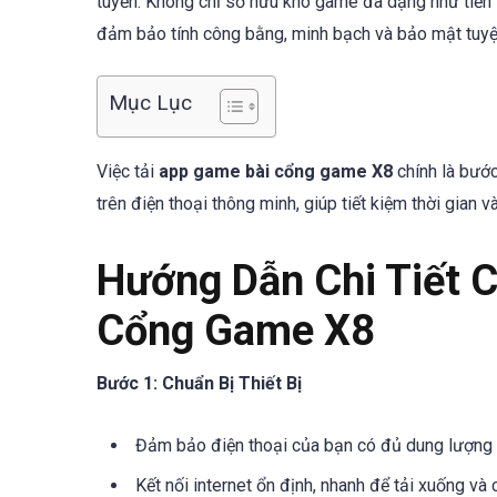
tuyến. Không chỉ sở hữu kho game đa dạng như tiến lê
đảm bảo tính công bằng, minh bạch và bảo mật tuyệt
Mục Lục
Việc tải
app game bài cổng game X8
chính là bước
trên điện thoại thông minh, giúp tiết kiệm thời gian 
Hướng Dẫn Chi Tiết 
Cổng Game X8
Bước 1: Chuẩn Bị Thiết Bị
Đảm bảo điện thoại của bạn có đủ dung lượng 
Kết nối internet ổn định, nhanh để tải xuống và