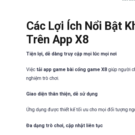
Các Lợi Ích Nổi Bật 
Trên App X8
Tiện lợi, dễ dàng truy cập mọi lúc mọi nơi
Việc
tải app game bài cổng game X8
giúp người ch
nghiệm trò chơi.
Giao diện thân thiện, dễ sử dụng
Ứng dụng được thiết kế tối ưu cho mọi đối tượng ngư
Đa dạng trò chơi, cập nhật liên tục