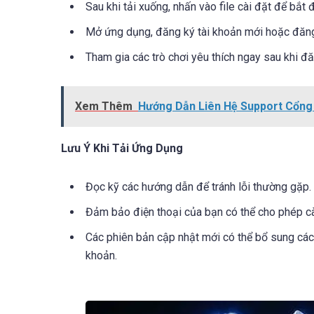
Sau khi tải xuống, nhấn vào file cài đặt để bắt đ
Mở ứng dụng, đăng ký tài khoản mới hoặc đăng
Tham gia các trò chơi yêu thích ngay sau khi đ
Xem Thêm
Hướng Dẫn Liên Hệ Support Cổng
Lưu Ý Khi Tải Ứng Dụng
Đọc kỹ các hướng dẫn để tránh lỗi thường gặp.
Đảm bảo điện thoại của bạn có thể cho phép cà
Các phiên bản cập nhật mới có thể bổ sung các 
khoản.