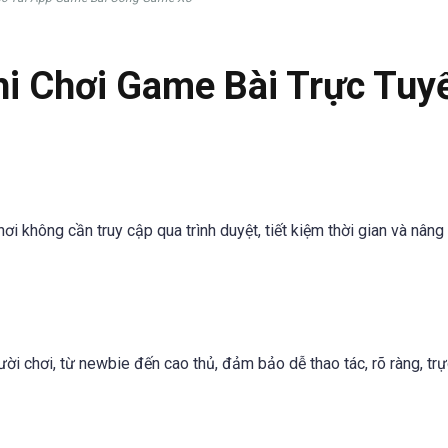
Khi Chơi Game Bài Trực Tuy
ơi không cần truy cập qua trình duyệt, tiết kiệm thời gian và nâng 
ời chơi, từ newbie đến cao thủ, đảm bảo dễ thao tác, rõ ràng, trự