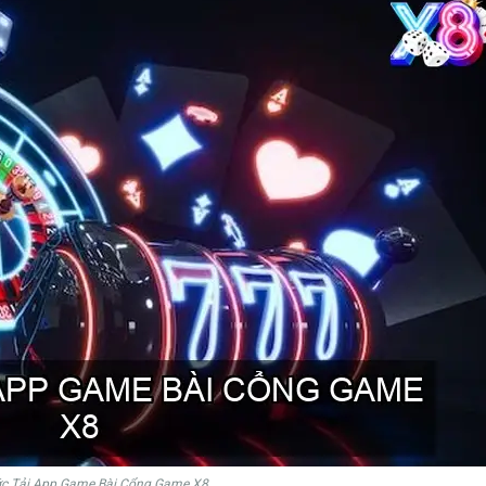
c Tải App Game Bài Cổng Game X8