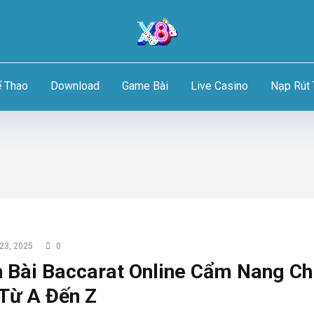
ể Thao
Download
Game Bài
Live Casino
Nạp Rút 
23, 2025
0
 Bài Baccarat Online Cẩm Nang Ch
 Từ A Đến Z