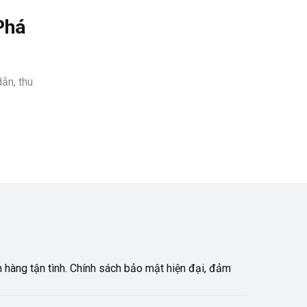
Phá
ẫn, thu
h hàng tận tình. Chính sách bảo mật hiện đại, đảm