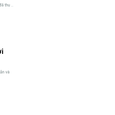
 thu ...
ơi
dẫn và